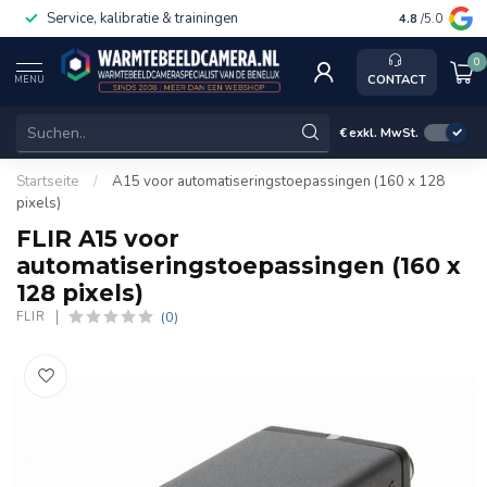
Service, kalibratie & trainingen
4.8
/5.0
0
CONTACT
MENU
€
exkl. MwSt.
Startseite
/
A15 voor automatiseringstoepassingen (160 x 128
pixels)
FLIR A15 voor
automatiseringstoepassingen (160 x
128 pixels)
(0)
FLIR