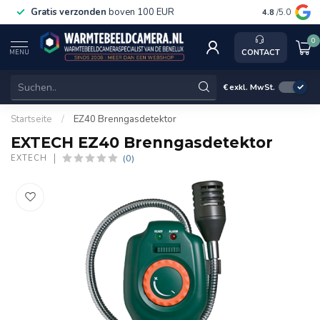
Gratis verzonden
boven 100 EUR
Service, k
4.8
/5.0
0
CONTACT
MENU
€
exkl. MwSt.
Startseite
/
EZ40 Brenngasdetektor
EXTECH EZ40 Brenngasdetektor
(0)
EXTECH