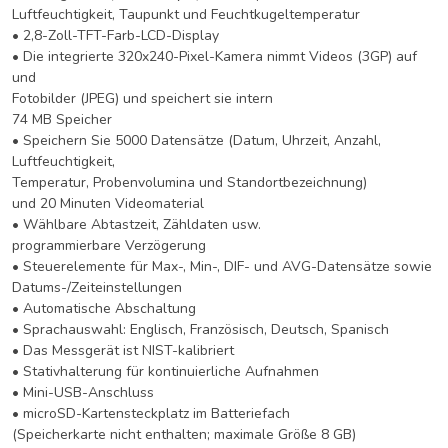
Luftfeuchtigkeit, Taupunkt und Feuchtkugeltemperatur
• 2,8-Zoll-TFT-Farb-LCD-Display
• Die integrierte 320x240-Pixel-Kamera nimmt Videos (3GP) auf
und
Fotobilder (JPEG) und speichert sie intern
74 MB Speicher
• Speichern Sie 5000 Datensätze (Datum, Uhrzeit, Anzahl,
Luftfeuchtigkeit,
Temperatur, Probenvolumina und Standortbezeichnung)
und 20 Minuten Videomaterial
• Wählbare Abtastzeit, Zähldaten usw.
programmierbare Verzögerung
• Steuerelemente für Max-, Min-, DIF- und AVG-Datensätze sowie
Datums-/Zeiteinstellungen
• Automatische Abschaltung
• Sprachauswahl: Englisch, Französisch, Deutsch, Spanisch
• Das Messgerät ist NIST-kalibriert
• Stativhalterung für kontinuierliche Aufnahmen
• Mini-USB-Anschluss
• microSD-Kartensteckplatz im Batteriefach
(Speicherkarte nicht enthalten; maximale Größe 8 GB)