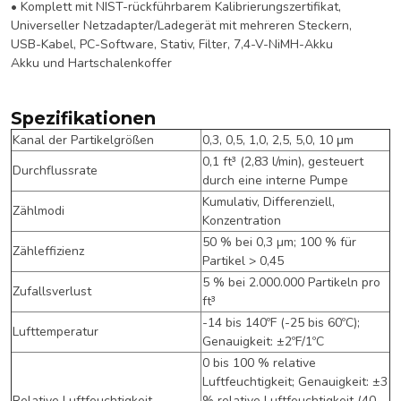
• Komplett mit NIST-rückführbarem Kalibrierungszertifikat,
Universeller Netzadapter/Ladegerät mit mehreren Steckern,
USB-Kabel, PC-Software, Stativ, Filter, 7,4-V-NiMH-Akku
Akku und Hartschalenkoffer
Spezifikationen
Kanal der Partikelgrößen
0,3, 0,5, 1,0, 2,5, 5,0, 10 μm
0,1 ft³ (2,83 l/min), gesteuert
Durchflussrate
durch eine interne Pumpe
Kumulativ, Differenziell,
Zählmodi
Konzentration
50 % bei 0,3 µm; 100 % für
Zähleffizienz
Partikel > 0,45
5 % bei 2.000.000 Partikeln pro
Zufallsverlust
ft³
-14 bis 140ºF (-25 bis 60ºC);
Lufttemperatur
Genauigkeit: ±2ºF/1ºC
0 bis 100 % relative
Luftfeuchtigkeit; Genauigkeit: ±3
Relative Luftfeuchtigkeit
% relative Luftfeuchtigkeit (40