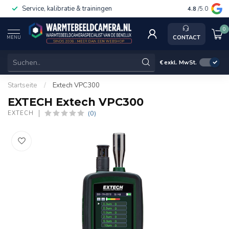
Service, kalibratie & trainingen
4.8
/5.0
0
CONTACT
MENU
€
exkl. MwSt.
Startseite
/
Extech VPC300
EXTECH Extech VPC300
(0)
EXTECH