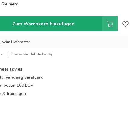
 Sie mehr
.
Zum Warenkorb hinzufügen
g beim Lieferanten
gen
Dieses Produkt teilen
neel advies
ld,
vandaag verstuurd
en
boven 100 EUR
ie & trainingen