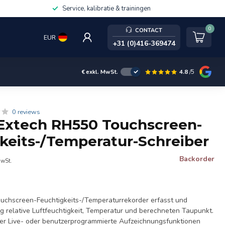
Service, kalibratie & trainingen
0
CONTACT
EUR
+31 (0)416-369474
4.8
/5
€
exkl. MwSt.
0 reviews
Extech RH550 Touchscreen-
keits-/Temperatur-Schreiber
Backorder
MwSt.
uchscreen-Feuchtigkeits-/Temperaturrekorder erfasst und
ig relative Luftfeuchtigkeit, Temperatur und berechneten Taupunkt.
er Live- oder benutzerprogrammierte Aufzeichnungsfunktionen