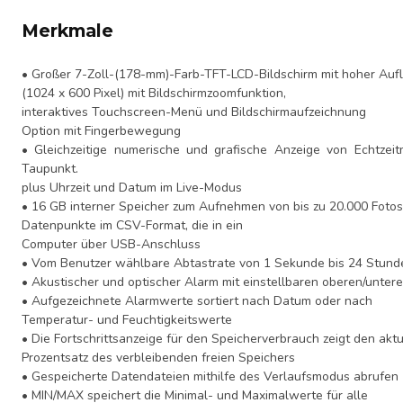
Merkmale
• Großer 7-Zoll-(178-mm)-Farb-TFT-LCD-Bildschirm mit hoher Auf
(1024 x 600 Pixel) mit Bildschirmzoomfunktion,
interaktives Touchscreen-Menü und Bildschirmaufzeichnung
Option mit Fingerbewegung
• Gleichzeitige numerische und grafische Anzeige von Echtzei
Taupunkt.
plus Uhrzeit und Datum im Live-Modus
• 16 GB interner Speicher zum Aufnehmen von bis zu 20.000 Fotos
Datenpunkte im CSV-Format, die in ein
Computer über USB-Anschluss
• Vom Benutzer wählbare Abtastrate von 1 Sekunde bis 24 Stund
• Akustischer und optischer Alarm mit einstellbaren oberen/unte
• Aufgezeichnete Alarmwerte sortiert nach Datum oder nach
Temperatur- und Feuchtigkeitswerte
• Die Fortschrittsanzeige für den Speicherverbrauch zeigt den akt
Prozentsatz des verbleibenden freien Speichers
• Gespeicherte Datendateien mithilfe des Verlaufsmodus abrufen
• MIN/MAX speichert die Minimal- und Maximalwerte für alle