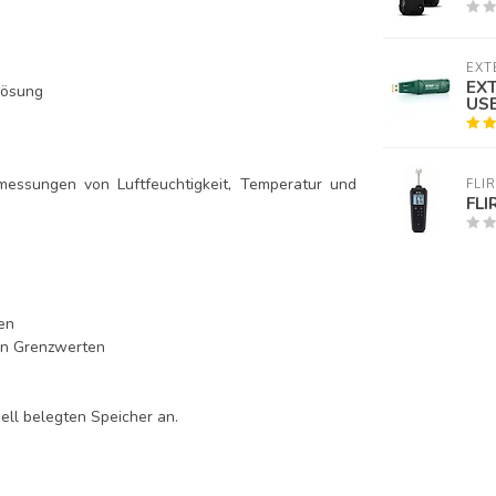
EXT
EXT
lösung
USB
tmessungen von Luftfeuchtigkeit, Temperatur und
FLIR
FLI
en
ren Grenzwerten
uell belegten Speicher an.