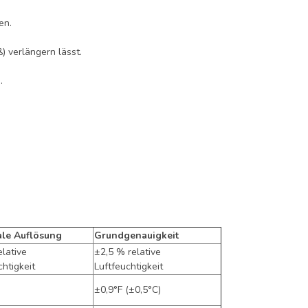
en.
) verlängern lässt.
.
le Auflösung
Grundgenauigkeit
elative
±2,5 % relative
chtigkeit
Luftfeuchtigkeit
±0,9°F (±0,5°C)