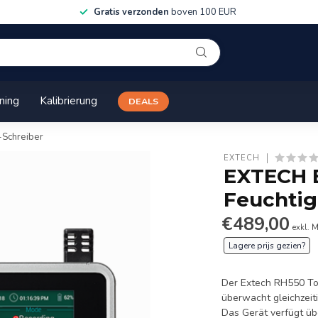
Gratis verzonden
boven 100 EUR
ining
Kalibrierung
DEALS
-Schreiber
EXTECH
EXTECH 
Feuchtig
€489,00
exkl. 
Lagere prijs gezien?
Der Extech RH550 To
überwacht gleichzeit
Das Gerät verfügt üb