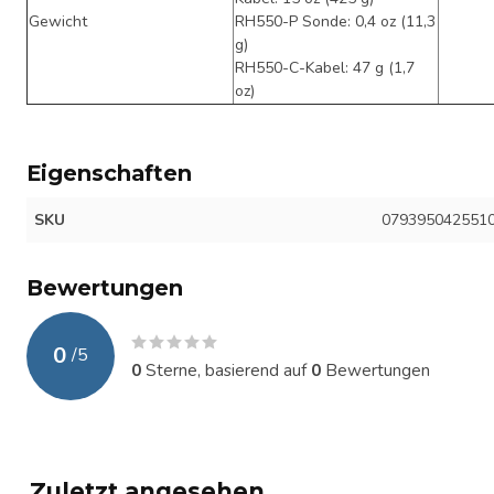
Gewicht
RH550-P Sonde: 0,4 oz (11,3
g)
RH550-C-Kabel: 47 g (1,7
oz)
Eigenschaften
SKU
079395042551
Bewertungen
0
/
5
0
Sterne, basierend auf
0
Bewertungen
Zuletzt angesehen