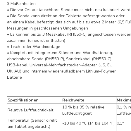
3 Maßeinheiten
• Die vor Ort austauschbare Sonde muss nicht neu kalibriert werd
• Die Sonde kann direkt an der Tablette befestigt werden oder
an einem Kabel befestigt, das sich auf bis zu etwa 2 Meter (6,5 Fuß
Messungen in geschlossenen Umgebungen
• Es können bis zu 3 Messkabel (RH550-C) angeschlossen werden
zusammen (eines ist enthalten)
• Tisch- oder Wandmontage
• Komplett mit integriertem Ständer und Wandhalterung,
abnehmbare Sonde (RH550-P), Sondenkabel (RH550-C),
USB-Kabel, Universal-Mehrfachstecker-Adapter (US, EU,
UK, AU) und internem wiederaufladbarem Lithium-Polymer
Batterie
Spezifikationen
Reichweite
Maxima
10 % bis 95 % relative
0,1 % r
Relative Luftfeuchtigkeit
Luftfeuchtigkeit
Luftfeu
Temperatur (Sensor direkt
-10 bis 40 °C (14 bis 104 °F)
0,1°
am Tablet angebracht)