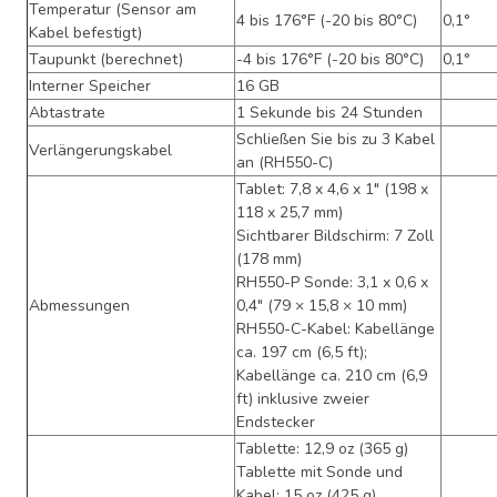
Temperatur (Sensor am
4 bis 176°F (-20 bis 80°C)
0,1°
Kabel befestigt)
Taupunkt (berechnet)
-4 bis 176°F (-20 bis 80°C)
0,1°
Interner Speicher
16 GB
Abtastrate
1 Sekunde bis 24 Stunden
Schließen Sie bis zu 3 Kabel
Verlängerungskabel
an (RH550-C)
Tablet: 7,8 x 4,6 x 1" (198 x
118 x 25,7 mm)
Sichtbarer Bildschirm: 7 Zoll
(178 mm)
RH550-P Sonde: 3,1 x 0,6 x
Abmessungen
0,4" (79 × 15,8 × 10 mm)
RH550-C-Kabel: Kabellänge
ca. 197 cm (6,5 ft);
Kabellänge ca. 210 cm (6,9
ft) inklusive zweier
Endstecker
Tablette: 12,9 oz (365 g)
Tablette mit Sonde und
Kabel: 15 oz (425 g)