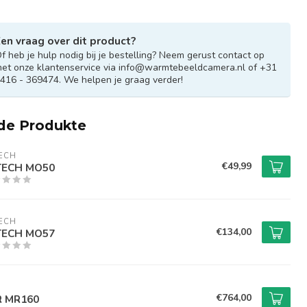
en vraag over dit product?
f heb je hulp nodig bij je bestelling? Neem gerust contact op
et onze klantenservice via
info@warmtebeeldcamera.nl
of +31
416 - 369474. We helpen je graag verder!
de Produkte
ECH
€49,99
TECH MO50
ECH
€134,00
TECH MO57
€764,00
R MR160