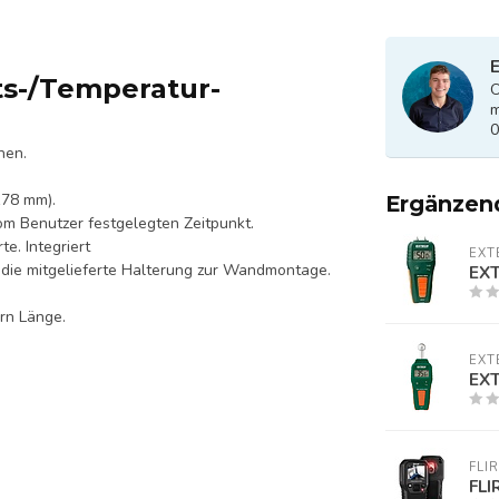
E
ts-/Temperatur-
O
m
0
hen.
178 mm).
Ergänzen
m Benutzer festgelegten Zeitpunkt.
e. Integriert
EXT
 die mitgelieferte Halterung zur Wandmontage.
EX
rn Länge.
EXT
EX
FLIR
FLI