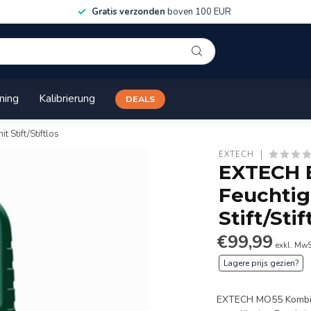
Gratis verzonden
boven 100 EUR
ining
Kalibrierung
DEALS
Stift/Stiftlos
EXTECH
EXTECH 
Feuchtig
Stift/Stif
€99,99
exkl. MwS
Lagere prijs gezien?
EXTECH MO55 Kombina