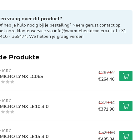
en vraag over dit product?
f heb je hulp nodig bij je bestelling? Neem gerust contact op
et onze klantenservice via
info@warmtebeeldcamera.nl
of +31
416 - 369474. We helpen je graag verder!
de Produkte
MICRO
€297,52
MICRO LYNX LC06S
€264,46
MICRO
€379,34
MICRO LYNX LE10 3.0
€371,90
MICRO
€520,66
MICRO LYNX LE15 3.0
€495,04