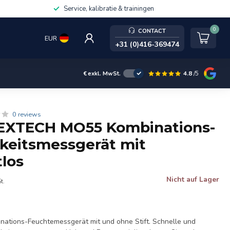
Service, kalibratie & trainingen
0
CONTACT
EUR
+31 (0)416-369474
4.8
/5
€
exkl. MwSt.
0 reviews
EXTECH MO55 Kombinations-
keitsmessgerät mit
tlos
Nicht auf Lager
t.
tions-Feuchtemessgerät mit und ohne Stift. Schnelle und