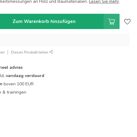
gkeitsmessungen an Holz und Baumaterialien.
Lesen Sie mehr
.
Zum Warenkorb hinzufügen
gen
Dieses Produkt teilen
neel advies
ld,
vandaag verstuurd
en
boven 100 EUR
ie & trainingen