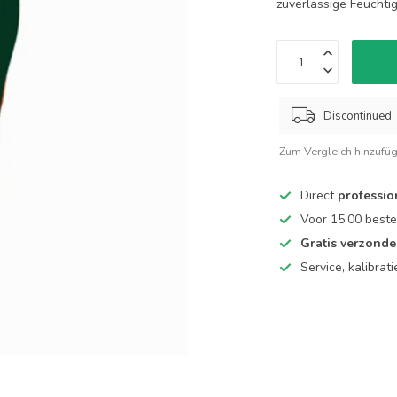
zuverlässige Feuchti
Discontinued
Zum Vergleich hinzufü
Direct
professio
Voor 15:00 beste
Gratis verzond
Service, kalibrat