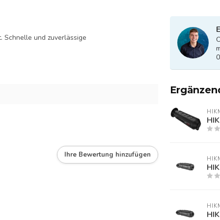
E
 Schnelle und zuverlässige
O
m
0
Ergänzen
HIK
HIK
Ihre Bewertung hinzufügen
HIK
HIK
HIK
HIK