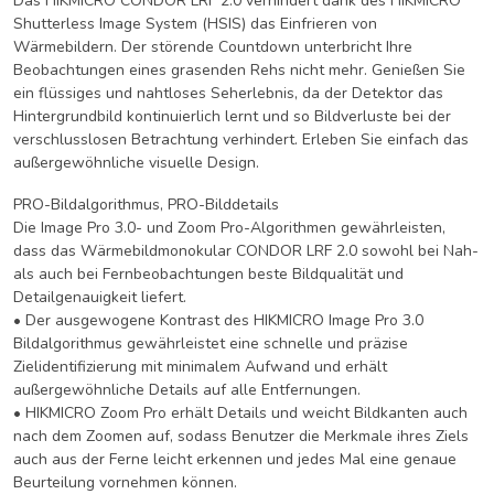
Das HIKMICRO CONDOR LRF 2.0 verhindert dank des HIKMICRO
Shutterless Image System (HSIS) das Einfrieren von
Wärmebildern. Der störende Countdown unterbricht Ihre
Beobachtungen eines grasenden Rehs nicht mehr. Genießen Sie
ein flüssiges und nahtloses Seherlebnis, da der Detektor das
Hintergrundbild kontinuierlich lernt und so Bildverluste bei der
verschlusslosen Betrachtung verhindert. Erleben Sie einfach das
außergewöhnliche visuelle Design.
PRO-Bildalgorithmus, PRO-Bilddetails
Die Image Pro 3.0- und Zoom Pro-Algorithmen gewährleisten,
dass das Wärmebildmonokular CONDOR LRF 2.0 sowohl bei Nah-
als auch bei Fernbeobachtungen beste Bildqualität und
Detailgenauigkeit liefert.
• Der ausgewogene Kontrast des HIKMICRO Image Pro 3.0
Bildalgorithmus gewährleistet eine schnelle und präzise
Zielidentifizierung mit minimalem Aufwand und erhält
außergewöhnliche Details auf alle Entfernungen.
• HIKMICRO Zoom Pro erhält Details und weicht Bildkanten auch
nach dem Zoomen auf, sodass Benutzer die Merkmale ihres Ziels
auch aus der Ferne leicht erkennen und jedes Mal eine genaue
Beurteilung vornehmen können.