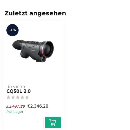
Zuletzt angesehen
-4%
HIKMICRO
CQ50L 2.0
€2.346,28
€2.437,19
Auf Lager