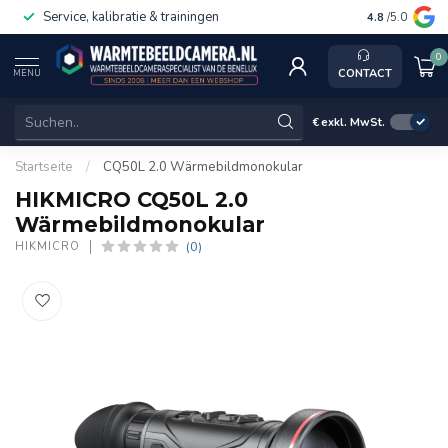
Service, kalibratie & trainingen
4.8
/5.0
0
CONTACT
MENU
€
exkl. MwSt.
Startseite
/
CQ50L 2.0 Wärmebildmonokular
HIKMICRO CQ50L 2.0
Wärmebildmonokular
(0)
HIKMICRO