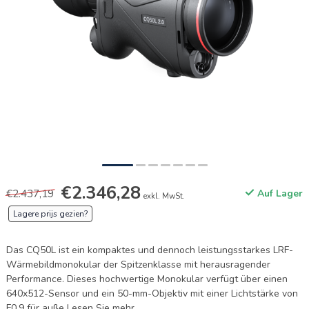
€2.346,28
€2.437,19
Auf Lager
exkl. MwSt.
Lagere prijs gezien?
Das CQ50L ist ein kompaktes und dennoch leistungsstarkes LRF-
Wärmebildmonokular der Spitzenklasse mit herausragender
Performance. Dieses hochwertige Monokular verfügt über einen
640x512-Sensor und ein 50-mm-Objektiv mit einer Lichtstärke von
F0.9 für auße
Lesen Sie mehr
.