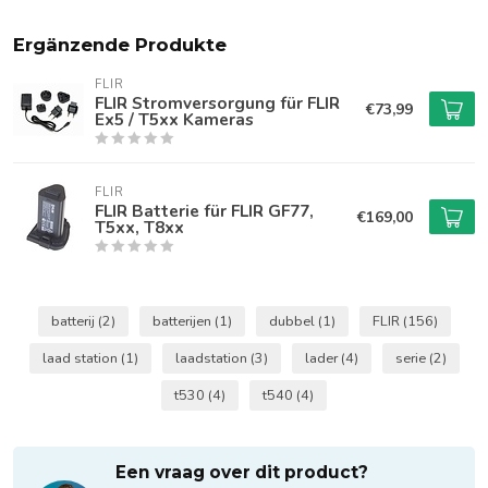
Ergänzende Produkte
FLIR
FLIR Stromversorgung für FLIR
€73,99
Ex5 / T5xx Kameras
FLIR
FLIR Batterie für FLIR GF77,
€169,00
T5xx, T8xx
batterij
(2)
batterijen
(1)
dubbel
(1)
FLIR
(156)
laad station
(1)
laadstation
(3)
lader
(4)
serie
(2)
t530
(4)
t540
(4)
Een vraag over dit product?