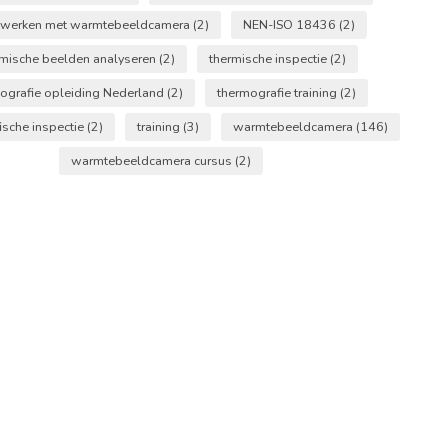
n werken met warmtebeeldcamera
(2)
NEN-ISO 18436
(2)
rmische beelden analyseren
(2)
thermische inspectie
(2)
ografie opleiding Nederland
(2)
thermografie training
(2)
ische inspectie
(2)
training
(3)
warmtebeeldcamera
(146)
warmtebeeldcamera cursus
(2)