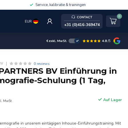
Service, kalibratie & trainingen
0
CONTACT
EUR
+31 (0)416-369474
4.8
/5
€
exkl. MwSt.
0 reviews
BV
PARTNERS BV Einführung in
mografie-Schulung (1 Tag,
Auf Lager
kl. MwSt.
ermografie in unserem eintägigen Inhouse-Einführungstraining. Mit