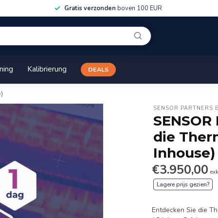
Gratis verzonden
boven 100 EUR
ining
Kalibrierung
DEALS
)
SENSOR PARTNERS 
SENSOR 
die Ther
Inhouse)
€3.950,00
ex
Lagere prijs gezien?
Entdecken Sie die Th