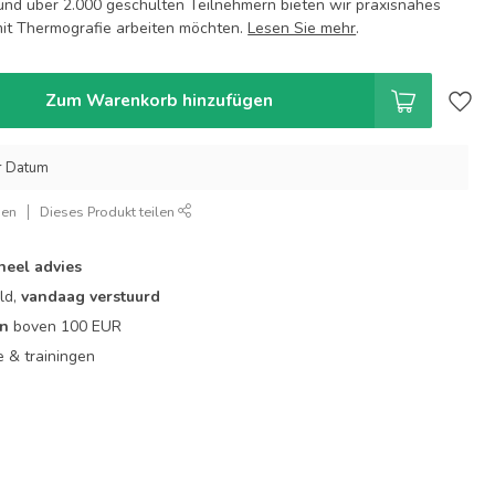
und über 2.000 geschulten Teilnehmern bieten wir praxisnahes
 mit Thermografie arbeiten möchten.
Lesen Sie mehr
.
Zum Warenkorb hinzufügen
r Datum
gen
Dieses Produkt teilen
neel advies
ld,
vandaag verstuurd
en
boven 100 EUR
ie & trainingen