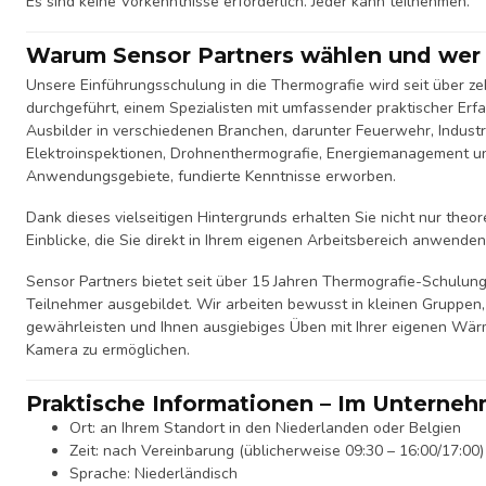
Es sind keine Vorkenntnisse erforderlich. Jeder kann teilnehmen.
Warum Sensor Partners wählen und wer 
Unsere Einführungsschulung in die Thermografie wird seit über z
durchgeführt, einem Spezialisten mit umfassender praktischer Erfa
Ausbilder in verschiedenen Branchen, darunter Feuerwehr, Industri
Elektroinspektionen, Drohnenthermografie, Energiemanagement u
Anwendungsgebiete, fundierte Kenntnisse erworben.
Dank dieses vielseitigen Hintergrunds erhalten Sie nicht nur theo
Einblicke, die Sie direkt in Ihrem eigenen Arbeitsbereich anwende
Sensor Partners bietet seit über 15 Jahren Thermografie-Schulung
Teilnehmer ausgebildet. Wir arbeiten bewusst in kleinen Gruppen,
gewährleisten und Ihnen ausgiebiges Üben mit Ihrer eigenen Wärm
Kamera zu ermöglichen.
Praktische Informationen – Im Unterne
Ort: an Ihrem Standort in den Niederlanden oder Belgien
Zeit: nach Vereinbarung (üblicherweise 09:30 – 16:00/17:00)
Sprache: Niederländisch