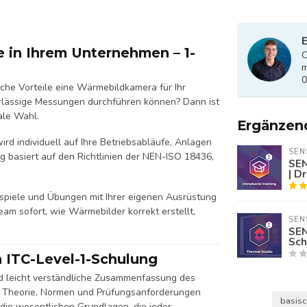
E
e in Ihrem Unternehmen – 1-
O
m
0
lche Vorteile eine Wärmebildkamera für Ihr
verlässige Messungen durchführen können? Dann ist
ale Wahl.
Ergänzen
ird individuell auf Ihre Betriebsabläufe, Anlagen
SEN
g basiert auf den Richtlinien der NEN-ISO 18436,
SEN
| D
ispiele und Übungen mit Ihrer eigenen Ausrüstung
eam sofort, wie Wärmebilder korrekt erstellt,
SEN
SEN
Sch
 ITC-Level-1-Schulung
nd leicht verständliche Zusammenfassung des
 1 Theorie, Normen und Prüfungsanforderungen
basisc
 die wesentlichen Grundlagen, die jeder