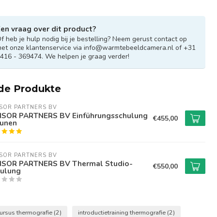
en vraag over dit product?
f heb je hulp nodig bij je bestelling? Neem gerust contact op
et onze klantenservice via
info@warmtebeeldcamera.nl
of +31
416 - 369474. We helpen je graag verder!
de Produkte
SOR PARTNERS BV
SOR PARTNERS BV Einführungsschulung
€455,00
runen
SOR PARTNERS BV
SOR PARTNERS BV Thermal Studio-
€550,00
ulung
ursus thermografie
(2)
introductietraining thermografie
(2)