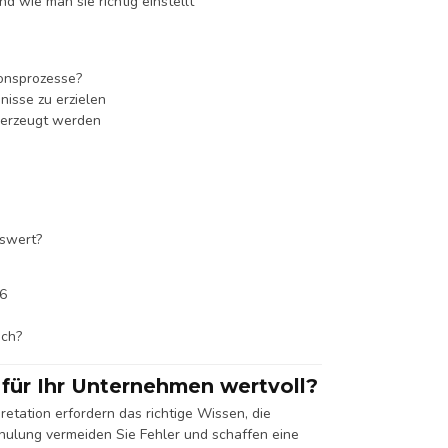
 wie man sie richtig einstellt
ionsprozesse?
nisse zu erzielen
 erzeugt werden
nswert?
36
ich?
 für Ihr Unternehmen wertvoll?
etation erfordern das richtige Wissen, die
hulung vermeiden Sie Fehler und schaffen eine