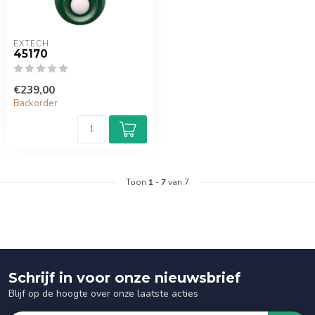
EXTECH
45170
€239,00
Backorder
Toon
1
-
7
van 7
Schrijf in voor onze nieuwsbrief
Blijf op de hoogte over onze laatste acties