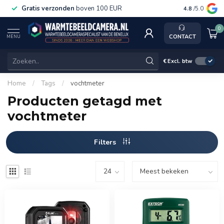
Gratis verzonden
boven 100 EUR
Service, k
4.8
/5.0
0
CONTACT
MENU
€
Excl. btw
Home
/
Tags
/
vochtmeter
Producten getagd met
vochtmeter
Filters