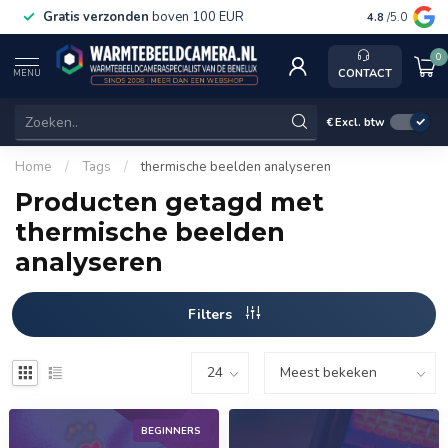
Gratis verzonden
boven 100 EUR
Service, k
4.8
/5.0
0
CONTACT
MENU
€
Excl. btw
Home
/
Tags
/
thermische beelden analyseren
Producten getagd met
thermische beelden
analyseren
Filters
BEGINNERS