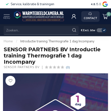
Service, kalibratie & trainingen
4.8
/5.0
0
CONTACT
MENU
€
Excl. btw
Home
/
Introductie training Thermografie 1 dag Incompany
SENSOR PARTNERS BV Introductie
training Thermografie 1 dag
Incompany
(0)
SENSOR PARTNERS BV