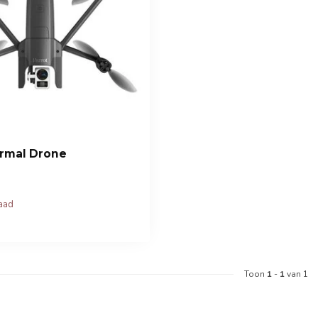
ermal Drone
raad
Toon
1
-
1
van 1