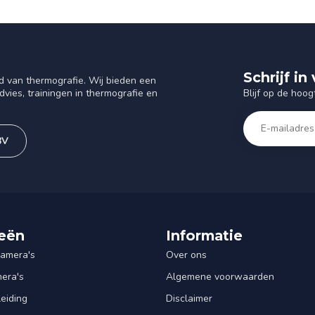
Schrijf i
d van thermografie. Wij bieden een
Blijf op de hoog
vies, trainingen in thermografie en
BV
eën
Informatie
amera's
Over ons
mera's
Algemene voorwaarden
leiding
Disclaimer