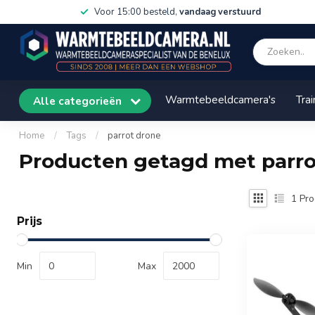
Voor 15:00 besteld,
vandaag verstuurd
Warmtebeeldcamera's
Trai
Alle categorieën
Home
/
Tags
/
parrot drone
Producten getagd met parro
1
Pro
Prijs
Min
Max