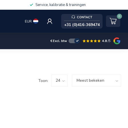
Service, kalibratie & trainingen
0
CONTACT
EUR
+31 (0)416-369474
4.8
/5
€
Excl. btw
Toon: