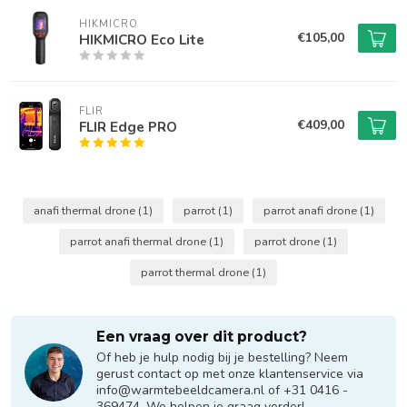
HIKMICRO
€105,00
HIKMICRO Eco Lite
FLIR
€409,00
FLIR Edge PRO
anafi thermal drone
(1)
parrot
(1)
parrot anafi drone
(1)
parrot anafi thermal drone
(1)
parrot drone
(1)
parrot thermal drone
(1)
Een vraag over dit product?
Of heb je hulp nodig bij je bestelling? Neem
gerust contact op met onze klantenservice via
info@warmtebeeldcamera.nl
of +31 0416 -
369474. We helpen je graag verder!