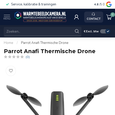
Service, kalibratie & trainingen
4.8
/5.0
0
CONTACT
MENU
€
Excl. btw
Home
/
Parrot Anafi Thermische Drone
Parrot Anafi Thermische Drone
(0)