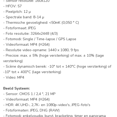
- Sensor resolutie: 160x120
- HFOV: 57
- Pixelpitch: 12 µ
- Spectrale band: 8-14 µ
- Thermische gevoeligheid: <50mK (0,050 ° C)
- Fotoformaat: JPEG
- Foto resolutie: 3264x2448 (4/3)
- Fotomodi: Single / Time-lapse / GPS Lapse
- Videoformaat: MP4 (H264)
- Resolutie video-opname: 1440 x 1080, 9 fps
- Precisie: max. ± 5% (hoge versterking) of max. ± 10% (lage
versterking)
- Scène dynamisch bereik: -10° tot + 140°C (hoge versterking) of
-10° tot + 400°C (lage versterking)
- Video: MP4
Beeld Systeem:
- Sensor: CMOS 1 / 2,4 ", 21 MP
- Videoformaat: MP4 (H264)
- HDR: 4K UHD-, 2,7K- en 1080p-video's, JPEG-foto's
- Fotoformaten: JPEG, DNG (RAW)
- Fotomodi: enkelvoudig, burst, bracketing, timer en panorama