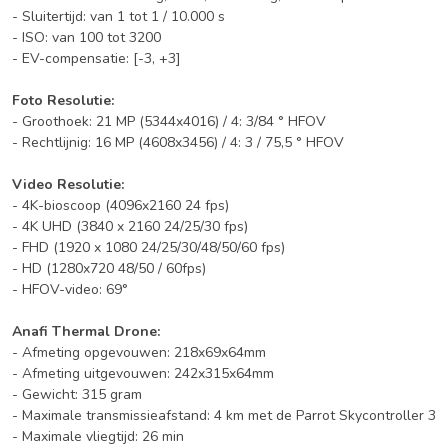
- Sluitertijd: van 1 tot 1 / 10.000 s
- ISO: van 100 tot 3200
- EV-compensatie: [-3, +3]
Foto Resolutie:
- Groothoek: 21 MP (5344x4016) / 4: 3/84 ° HFOV
- Rechtlijnig: 16 MP (4608x3456) / 4: 3 / 75,5 ° HFOV
Video Resolutie:
- 4K-bioscoop (4096x2160 24 fps)
- 4K UHD (3840 x 2160 24/25/30 fps)
- FHD (1920 x 1080 24/25/30/48/50/60 fps)
- HD (1280x720 48/50 / 60fps)
- HFOV-video: 69°
Anafi Thermal Drone:
- Afmeting opgevouwen: 218x69x64mm
- Afmeting uitgevouwen: 242x315x64mm
- Gewicht: 315 gram
- Maximale transmissieafstand: 4 km met de Parrot Skycontroller 3
- Maximale vliegtijd: 26 min