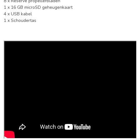
8 x Reserve propellerbladen
1 x 16 GB microSD geheugenkaart
4 x USB kabel
1 x Schoudertas