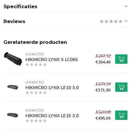
Specificaties
Reviews
Gerelateerde producten
HIKMICRO
€297,52
HIKMICRO LYNX S LC06S
€264,46
HIKMICRO
€379,34
HIKMICRO LYNX LE10 3.0
€371,90
HIKMICRO
€520,66
HIKMICRO LYNX LE15 3.0
€495,04