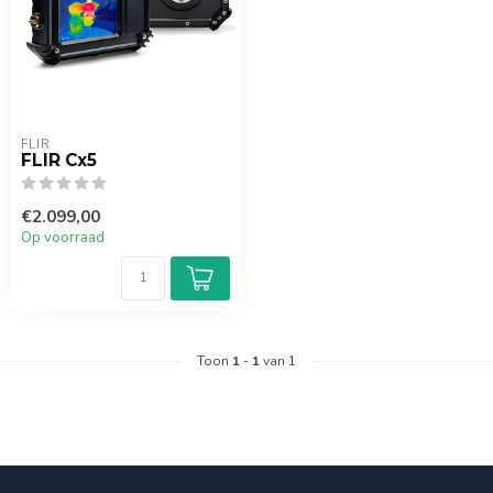
FLIR
FLIR Cx5
€2.099,00
Op voorraad
Toon
1
-
1
van 1