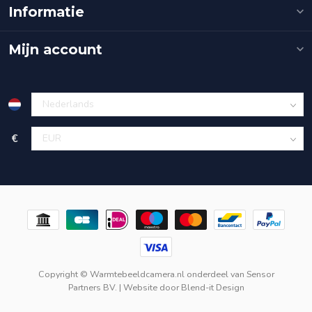
Informatie
Mijn account
€
Copyright © Warmtebeeldcamera.nl onderdeel van
Sensor
Partners BV.
| Website door
Blend-it Design