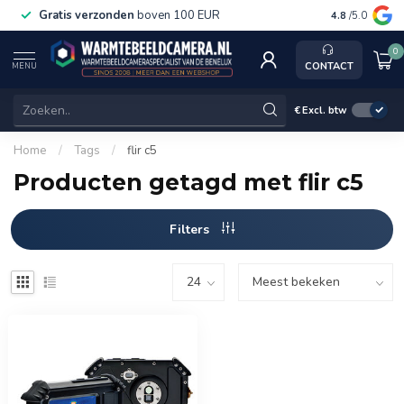
Gratis verzonden
boven 100 EUR
Service, k
4.8
/5.0
0
CONTACT
MENU
€
Excl. btw
Home
/
Tags
/
flir c5
Producten getagd met flir c5
Filters