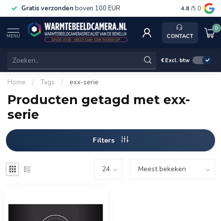
Gratis verzonden
boven 100 EUR
Service, k
4.8
/5.0
0
CONTACT
MENU
€
Excl. btw
Home
/
Tags
/
exx-serie
Producten getagd met exx-
serie
Filters