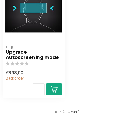
FLIR
Upgrade
Autoscreening mode
€368,00
Backorder
Toon
1
-
1
van 1