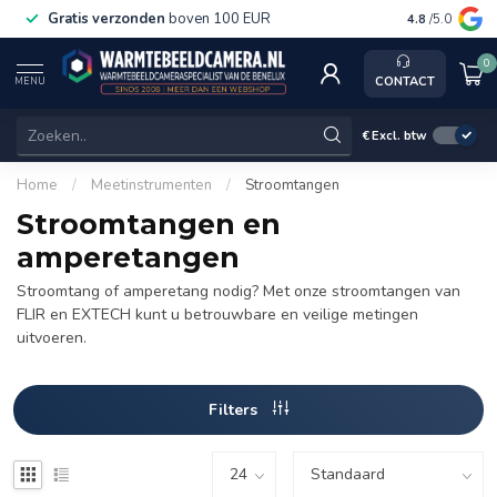
Gratis verzonden
boven 100 EUR
Service, k
4.8
/5.0
0
CONTACT
MENU
€
Excl. btw
Home
/
Meetinstrumenten
/
Stroomtangen
Stroomtangen en
amperetangen
Stroomtang of amperetang nodig? Met onze stroomtangen van
FLIR en EXTECH kunt u betrouwbare en veilige metingen
uitvoeren.
Filters