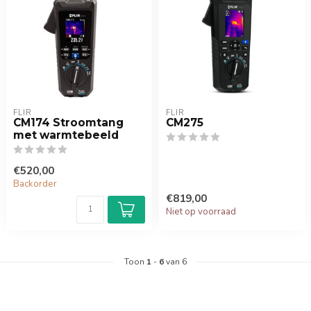
FLIR
FLIR
CM174 Stroomtang
CM275
met warmtebeeld
€520,00
Backorder
€819,00
Niet op voorraad
Toon
1
-
6
van 6