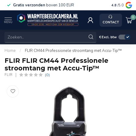
Gratis verzonden
boven 100 EUR
Service, k
4.8
/5.0
0
CONTACT
MENU
€
Excl. btw
Home
/
FLIR CM44 Professionele stroomtang met Accu-Tip™
FLIR FLIR CM44 Professionele
stroomtang met Accu-Tip™
(0)
FLIR