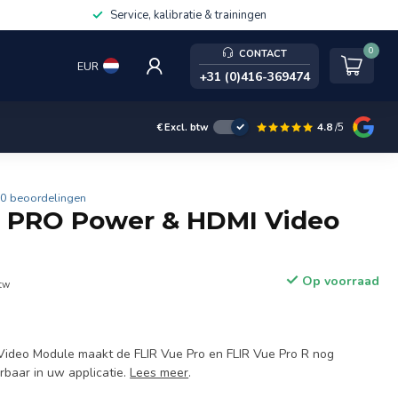
Service, kalibratie & trainingen
0
CONTACT
EUR
+31 (0)416-369474
4.8
/5
€
Excl. btw
0 beoordelingen
E PRO Power & HDMI Video
Op voorraad
btw
Video Module maakt de FLIR Vue Pro en FLIR Vue Pro R nog
rbaar in uw applicatie.
Lees meer
.