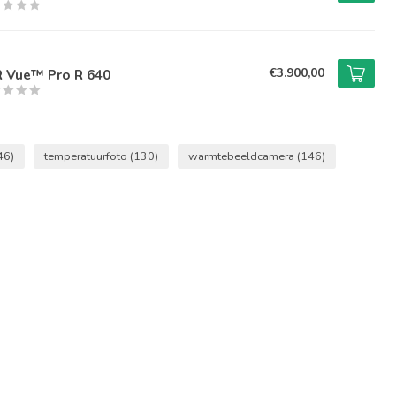
€3.900,00
R Vue™ Pro R 640
46)
temperatuurfoto
(130)
warmtebeeldcamera
(146)