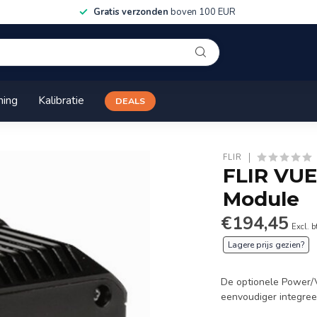
Gratis verzonden
boven 100 EUR
ning
Kalibratie
DEALS
FLIR
FLIR VU
Module
€194,45
Excl. 
Lagere prijs gezien?
De optionele Power/
eenvoudiger integree