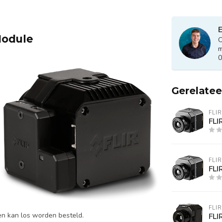
E
Module
O
m
0
Gerelate
FLIR
FLI
FLIR
FLI
FLIR
n kan los worden besteld.
FLI