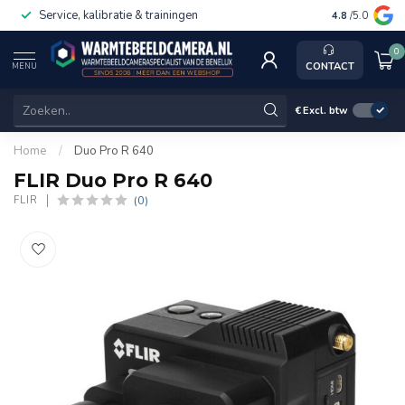
Service, kalibratie & trainingen
4.8
/5.0
0
CONTACT
MENU
€
Excl. btw
Home
/
Duo Pro R 640
FLIR Duo Pro R 640
(0)
FLIR