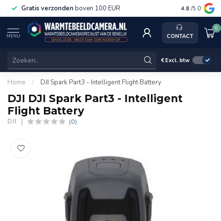
Gratis verzonden
boven 100 EUR
Service, k
4.8
/5.0
0
CONTACT
MENU
€
Excl. btw
Home
/
DJI Spark Part3 - Intelligent Flight Battery
DJI DJI Spark Part3 - Intelligent
Flight Battery
(0)
DJI