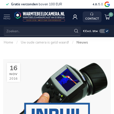
Gratis verzonden
boven 100 EUR
Service, ka
4.8
/5.0
0
CONTACT
MENU
€
Excl. btw
Home
/
Uw oude camera is geld waard!
/
Nieuws
16
NOV
2016