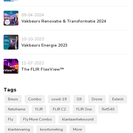
09-04-2024
Vakbeurs Renovatie & Transformatie 2024
10-10-2023
Vakbeurs Energie 2023
11-07-2022
The FLIR FlexView™
Tags
Beurs
Combo
covid-19
DJI
Drone
Extech
fietsframe
FLIR
FLIR C2
FLIR One
flirt540
Fly
Fly More Combo
klantaanhetwoord
klantervaring
koortsmeting
More