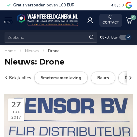
Gratis verzonden
boven 100 EUR
Service, ka
4.8
/5.0
0
CONTACT
MENU
€
Excl. btw
Home
/
Nieuws
/
Drone
Nieuws: Drone
Bekijk alles
5metersamenleving
Beurs
DJI
27
JUL
2017