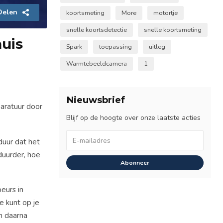
Delen
koortsmeting
More
motortje
snelle koortsdetectie
snelle koortsmeting
huis
Spark
toepassing
uitleg
Warmtebeeldcamera
1
Nieuwsbrief
paratuur door
Blijf op de hoogte over onze laatste acties
duur dat het
duurder, hoe
Abonneer
eurs in
e kunt op je
en daarna