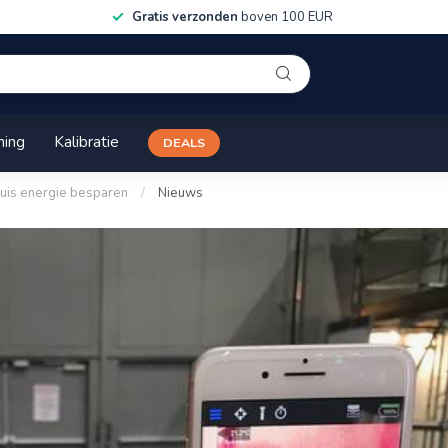
Gratis verzonden
boven 100 EUR
ning
Kalibratie
DEALS
huis energie besparen
/
Nieuws