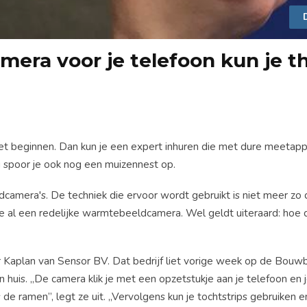
era voor je telefoon kun je t
moet beginnen. Dan kun je een expert inhuren die met dure meetap
eg spoor je ook nog een muizennest op.
odcamera's. De techniek die ervoor wordt gebruikt is niet meer zo 
 je al een redelijke warmtebeeldcamera. Wel geldt uiteraard: hoe 
eur Kaplan van Sensor BV. Dat bedrijf liet vorige week op de Bouwb
huis. ,,De camera klik je met een opzetstukje aan je telefoon en j
de ramen”, legt ze uit. ,,Vervolgens kun je tochtstrips gebruiken 