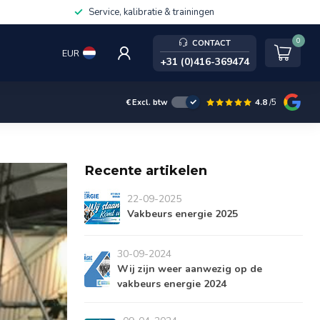
Service, kalibratie & trainingen
0
CONTACT
EUR
+31 (0)416-369474
4.8
/5
€
Excl. btw
Recente artikelen
22-09-2025
Vakbeurs energie 2025
30-09-2024
Wij zijn weer aanwezig op de
vakbeurs energie 2024