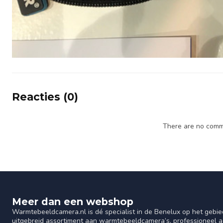
Reacties (0)
There are no comme
Meer dan een webshop
Warmtebeeldcamera.nl is dé specialist in de Benelux op het gebie
uitgebreid assortiment aan warmtebeeldcamera’s, professioneel ad