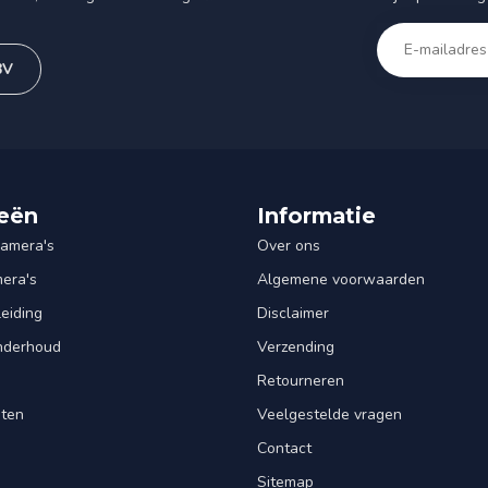
BV
eën
Informatie
amera's
Over ons
mera's
Algemene voorwaarden
leiding
Disclaimer
Onderhoud
Verzending
Retourneren
nten
Veelgestelde vragen
Contact
Sitemap