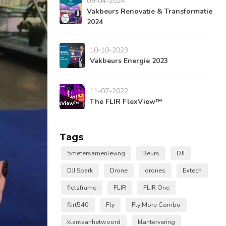
09-04-2024
Vakbeurs Renovatie & Transformatie
2024
10-10-2023
Vakbeurs Energie 2023
11-07-2022
The FLIR FlexView™
Tags
5metersamenleving
Beurs
DJI
DJI Spark
Drone
drones
Extech
fietsframe
FLIR
FLIR One
flirt540
Fly
Fly More Combo
klantaanhetwoord
klantervaring