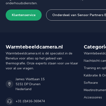
onderhoudsdiensten.
Klantenservice
Onderdeel van Sensor Partners 
Warmtebeeldcamera.nl
Categori
Warmtebeeldcamera.nl is dé specialist in de
Warmtebeeldc
Benelux voor alles op het gebied van
Nachtzicht ca
thermografie. Onze experts staan voor uw klaar
Training en op
voor al uw vragen.
Kalibratie & 
James Wattlaan 15
Software
5151 DP Drunen
Nederland
Meetinstrume
Accessoires
+31 (0)416-369474