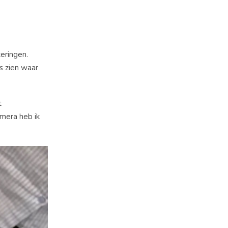
eringen.
s zien waar
t
mera heb ik