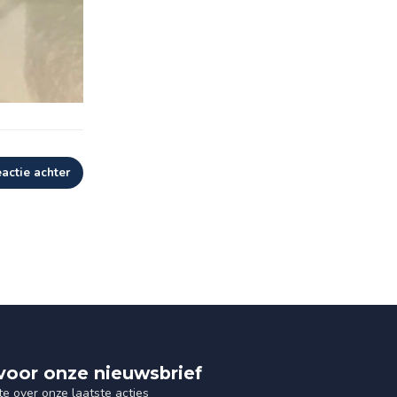
eactie achter
n voor onze nieuwsbrief
te over onze laatste acties