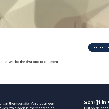
Laat een r
nts yet, be the first one to comment
Schrijf i
d van thermografie. Wij bieden een
Blijf op de hoog
vies, trainingen in thermografie en