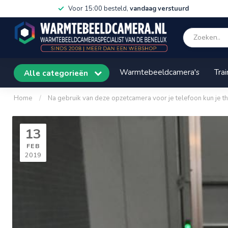
Voor 15:00 besteld,
vandaag verstuurd
Warmtebeeldcamera's
Trai
Alle categorieën
Home
/
Na gebruik van deze opzetcamera voor je telefoon kun je t
13
FEB
2019