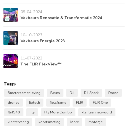
09-04-2024
Vakbeurs Renovatie & Transformatie 2024
10-10-2023
Vakbeurs Energie 2023
11-07-2022
The FLIR FlexView™
Tags
5metersamenleving
Beurs
DJI
DJI Spark
Drone
drones
Extech
fietsframe
FLIR
FLIR One
flirt540
Fly
Fly More Combo
klantaanhetwoord
klantervaring
koortsmeting
More
motortje