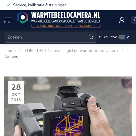
Service, kalibratie & trainingen
MENU
€
Excl. btw
Home
/
FLIR T1020: Nieuwe High End warmtebeeldcamera
/
Nieuws
28
OCT
2015