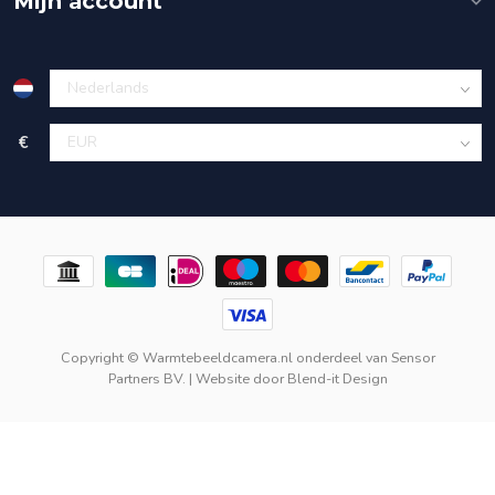
Mijn account
€
Copyright © Warmtebeeldcamera.nl onderdeel van
Sensor
Partners BV.
| Website door
Blend-it Design