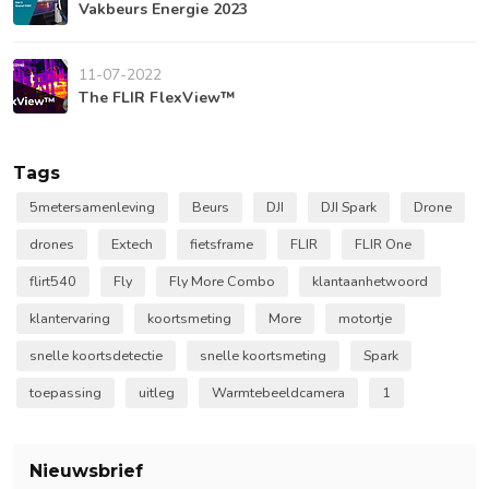
Vakbeurs Energie 2023
11-07-2022
The FLIR FlexView™
Tags
5metersamenleving
Beurs
DJI
DJI Spark
Drone
drones
Extech
fietsframe
FLIR
FLIR One
flirt540
Fly
Fly More Combo
klantaanhetwoord
klantervaring
koortsmeting
More
motortje
snelle koortsdetectie
snelle koortsmeting
Spark
toepassing
uitleg
Warmtebeeldcamera
1
Nieuwsbrief