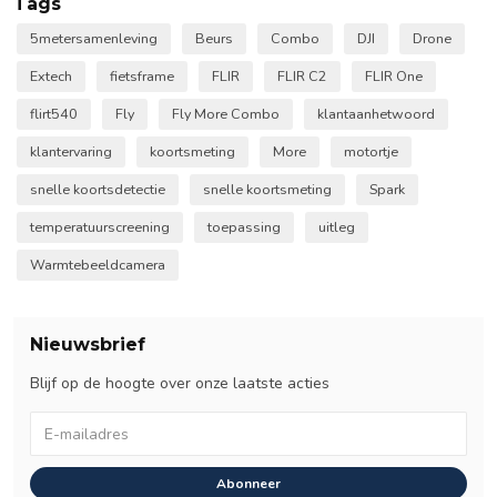
Tags
5metersamenleving
Beurs
Combo
DJI
Drone
Extech
fietsframe
FLIR
FLIR C2
FLIR One
flirt540
Fly
Fly More Combo
klantaanhetwoord
klantervaring
koortsmeting
More
motortje
snelle koortsdetectie
snelle koortsmeting
Spark
temperatuurscreening
toepassing
uitleg
Warmtebeeldcamera
Nieuwsbrief
Blijf op de hoogte over onze laatste acties
Abonneer