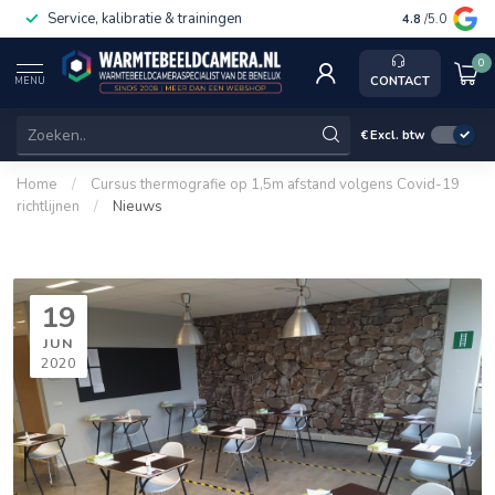
Service, kalibratie & trainingen
4.8
/5.0
0
CONTACT
MENU
€
Excl. btw
Home
/
Cursus thermografie op 1,5m afstand volgens Covid-19
richtlijnen
/
Nieuws
19
JUN
2020