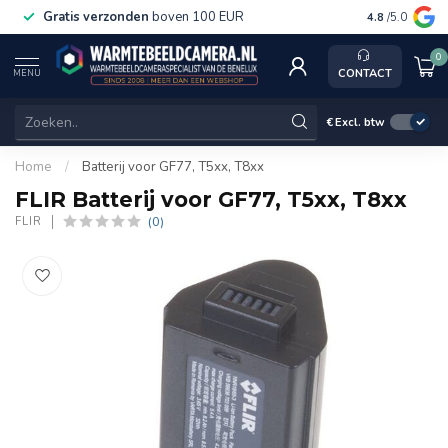
Gratis verzonden
boven 100 EUR
Service, k
4.8
/5.0
0
CONTACT
MENU
€
Excl. btw
Home
/
Batterij voor GF77, T5xx, T8xx
FLIR Batterij voor GF77, T5xx, T8xx
(0)
FLIR