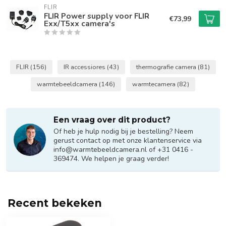
FLIR
FLIR Power supply voor FLIR
€73,99
Exx/T5xx camera's
FLIR
(156)
IR accessiores
(43)
thermografie camera
(81)
warmtebeeldcamera
(146)
warmtecamera
(82)
Een vraag over dit product?
Of heb je hulp nodig bij je bestelling? Neem
gerust contact op met onze klantenservice via
info@warmtebeeldcamera.nl
of +31 0416 -
369474. We helpen je graag verder!
Recent bekeken