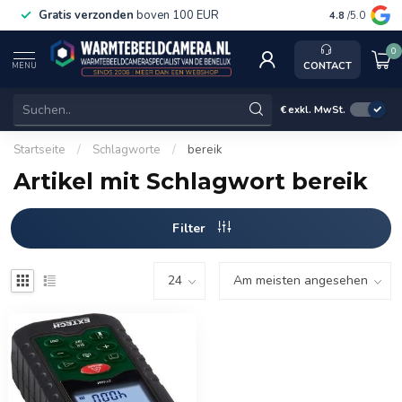
Gratis verzonden
boven 100 EUR
Service, k
4.8
/5.0
0
CONTACT
MENU
€
exkl. MwSt.
Startseite
/
Schlagworte
/
bereik
Artikel mit Schlagwort bereik
Filter