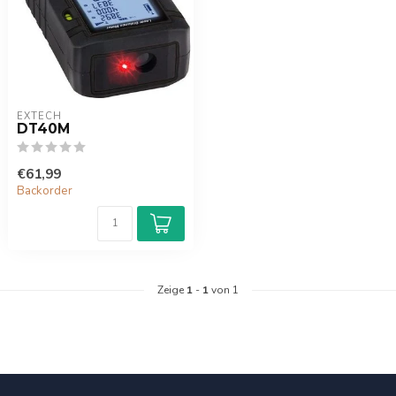
EXTECH
DT40M
€61,99
Backorder
Zeige
1
-
1
von 1