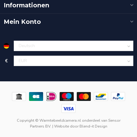
Informationen
Mein Konto
€
Copyright © Warmtebeeldcamera.nl onderdeel van
Sensor
Partners BV.
| Website door
Blend-it Design