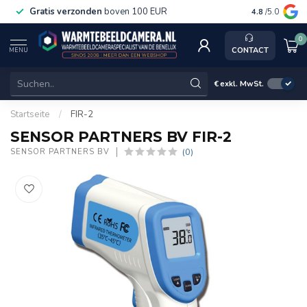
Gratis verzonden
boven 100 EUR
Service, k
4.8
/5.0
0
CONTACT
MENU
€
exkl. MwSt.
Startseite
/
FIR-2
SENSOR PARTNERS BV FIR-2
(0)
SENSOR PARTNERS BV