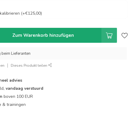
alibrieren (+€125,00)
Zum Warenkorb hinzufügen
g beim Lieferanten
gen
Dieses Produkt teilen
neel advies
ld,
vandaag verstuurd
en
boven 100 EUR
ie & trainingen