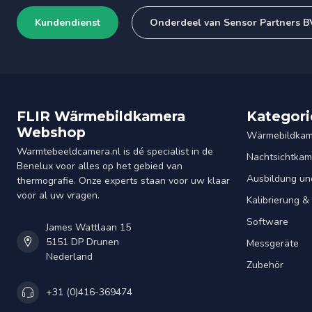
Kundendienst
Onderdeel van Sensor Partners B
FLIR Wärmebildkamera
Kategori
Webshop
Wärmebildkam
Warmtebeeldcamera.nl is dé specialist in de
Nachtsichtkam
Benelux voor alles op het gebied van
Ausbildung un
thermografie. Onze experts staan voor uw klaar
voor al uw vragen.
Kalibrierung 
Software
James Wattlaan 15
5151 DP Drunen
Messgeräte
Nederland
Zubehör
+31 (0)416-369474