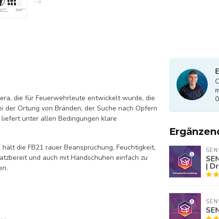
E
O
m
era, die für Feuerwehrleute entwickelt wurde, die
0
bei der Ortung von Bränden, der Suche nach Opfern
liefert unter allen Bedingungen klare
Ergänzen
 hält die FB21 rauer Beanspruchung, Feuchtigkeit,
SEN
atzbereit und auch mit Handschuhen einfach zu
SEN
| D
en.
SEN
SEN