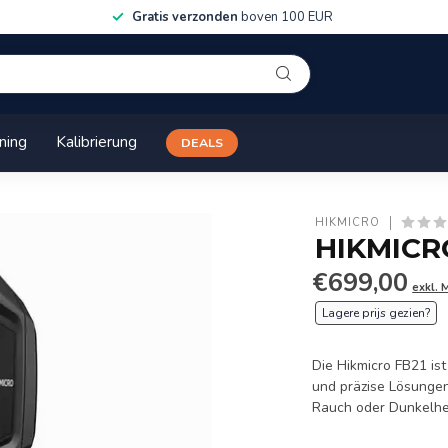
Gratis verzonden
boven 100 EUR
ining
Kalibrierung
DEALS
HIKMICRO
HIKMICR
€699,00
exkl. 
Lagere prijs gezien?
Die Hikmicro FB21 is
und präzise Lösungen
Rauch oder Dunkelhe