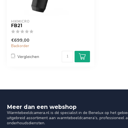
HIKMICRO
FB21
€699,00
Backorder
Vergleichen
Meer dan een webshop
Warmtebeeldcamera.nl is dé specialist in de Benelux op het gebie
uitgebreid assortiment aan warmtebeeldcamera’s, professioneel ad
onderhoudsdiensten.