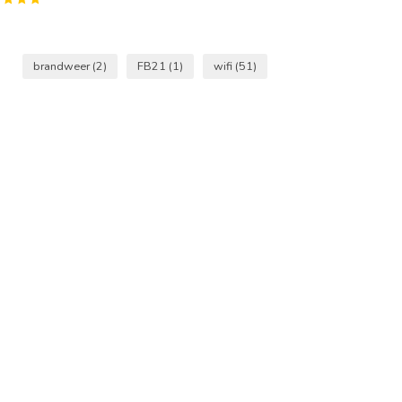
brandweer
(2)
FB21
(1)
wifi
(51)