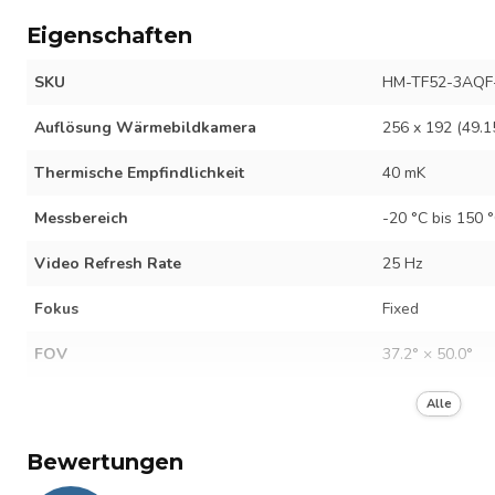
Eigenschaften
SKU
HM-TF52-3AQF
Auflösung Wärmebildkamera
256 x 192 (49.1
Thermische Empfindlichkeit
40 mK
Messbereich
-20 °C bis 150 
Video Refresh Rate
25 Hz
Fokus
Fixed
FOV
37.2° × 50.0°
Schnittstelle
Buttons
Alle
Batterielaufzeit
6 uhr
Bewertungen
Akkuladezeit
180 min