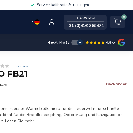
Service, kalibratie & trainingen
0
CONTACT
EUR
+31 (0)416-369474
4.8
/5
€
exkl. MwSt.
0 reviews
O FB21
Backorder
MwSt.
t eine robuste Wärmebildkamera für die Feuerwehr für schnelle
. Ideal für die Brandbekämpfung, Opferortung und Navigation bei
it.
Lesen Sie mehr
.