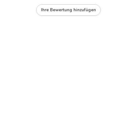
Ihre Bewertung hinzufügen
t, White Hot,Fire Detection,Rescue,Hot Area,Cold
123.8 mm