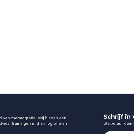
Schrijf i
d van thermografie. Wij bieden een
Bleibe auf dem
vies, trainingen in thermografie en