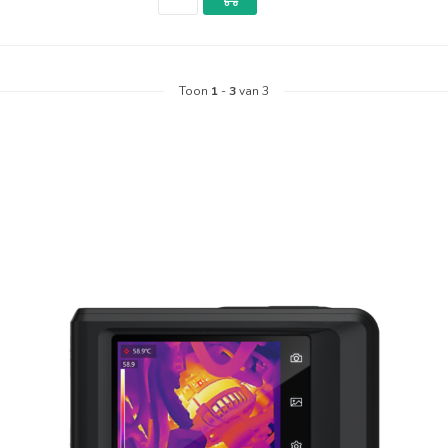
Toon
1
-
3
van 3