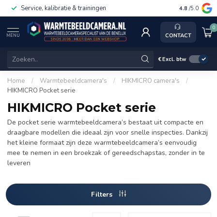
Service, kalibratie & trainingen
4.8
/5.0
0
CONTACT
MENU
€
Excl. btw
Home
/
Warmtebeeldcamera's
/
HIKMICRO camera's
/
HIKMICRO Pocket serie
HIKMICRO Pocket serie
De pocket serie warmtebeeldcamera’s bestaat uit compacte en
draagbare modellen die ideaal zijn voor snelle inspecties. Dankzij
het kleine formaat zijn deze warmtebeeldcamera’s eenvoudig
mee te nemen in een broekzak of gereedschapstas, zonder in te
leveren
Filters