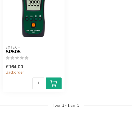
EXTECH
SP505
€164,00
Backorder
Toon
1
-
1
van 1