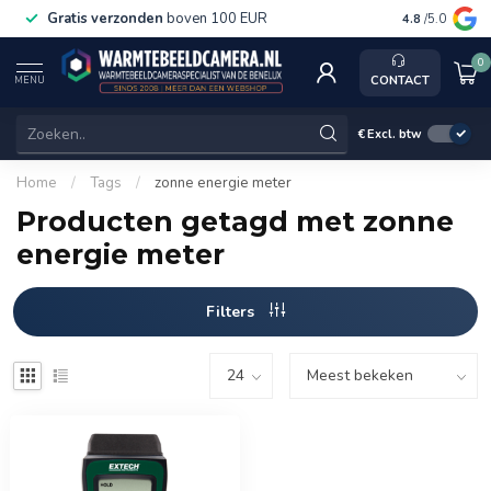
Gratis verzonden
boven 100 EUR
Service, k
4.8
/5.0
0
CONTACT
MENU
€
Excl. btw
Home
/
Tags
/
zonne energie meter
Producten getagd met zonne
energie meter
Filters