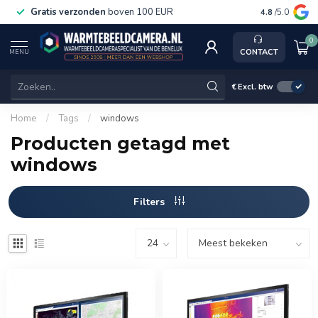
Gratis verzonden
boven 100 EUR
Service, k
4.8
/5.0
0
CONTACT
MENU
€
Excl. btw
Home
/
Tags
/
windows
Producten getagd met
windows
Filters