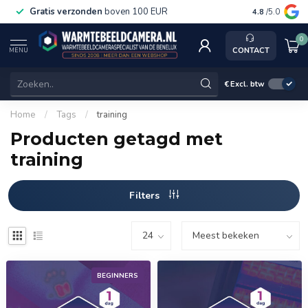
Gratis verzonden
boven 100 EUR
Service, k
4.8
/5.0
0
CONTACT
MENU
€
Excl. btw
Home
/
Tags
/
training
Producten getagd met
training
Filters
BEGINNERS