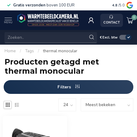
Gratis verzonden
boven 100 EUR
Service, k
4.8
/5.0
0
CONTACT
MENU
€
Excl. btw
Home
/
Tags
/
thermal monocular
Producten getagd met
thermal monocular
Filters