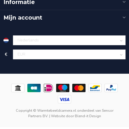
Informatie
Mijn account
€
Copyright © Warmtebeeldcamera.nl onderdeel van
Sensor
Partners BV.
| Website door
Blend-it Design