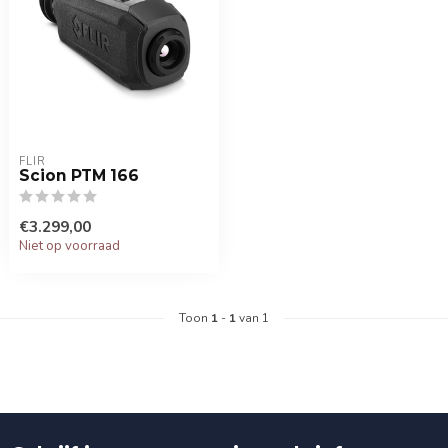
FLIR
Scion PTM 166
€3.299,00
Niet op voorraad
Toon
1
-
1
van 1