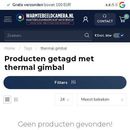
Gratis verzonden
boven 100 EUR
Service, ka
4.8
/5.0
0
CONTACT
MENU
€
Excl. btw
Home
/
Tags
/
thermal gimbal
Producten getagd met
thermal gimbal
Filters
Geen producten gevonden!