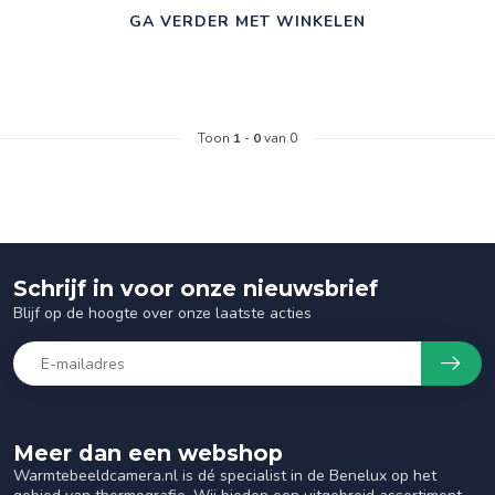
GA VERDER MET WINKELEN
Toon
1
-
0
van 0
Schrijf in voor onze nieuwsbrief
Blijf op de hoogte over onze laatste acties
Meer dan een webshop
Warmtebeeldcamera.nl is dé specialist in de Benelux op het