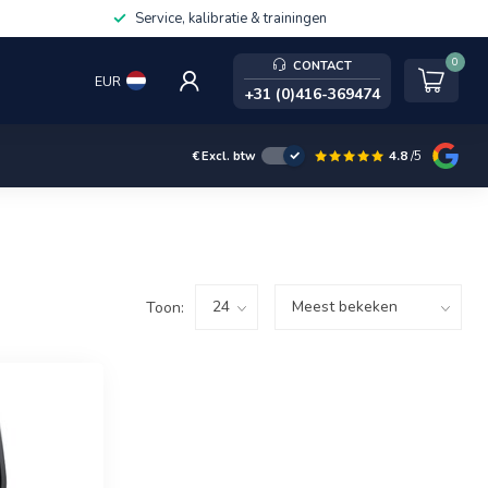
Service, kalibratie & trainingen
0
CONTACT
EUR
+31 (0)416-369474
4.8
/5
€
Excl. btw
Toon: