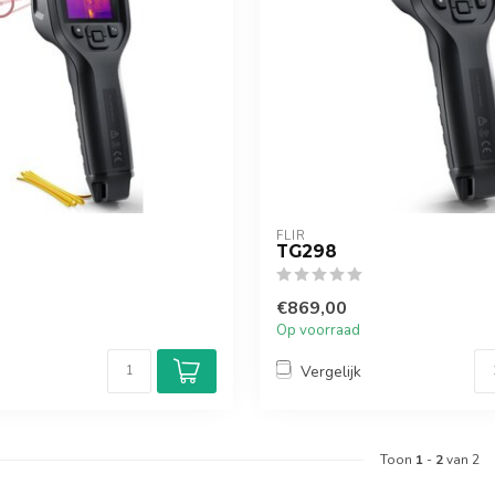
FLIR
TG298
€869,00
Op voorraad
Vergelijk
Toon
1
-
2
van 2