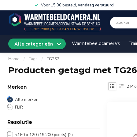
Voor 15:00 besteld,
vandaag verstuurd
Warmtebeeldcamera's
Trai
Alle categorieën
Home
/
Tags
/
TG267
Producten getagd met TG2
2
Pro
Merken
Alle merken
FLIR
Resolutie
<160 x 120 (19.200 pixels)
(2)