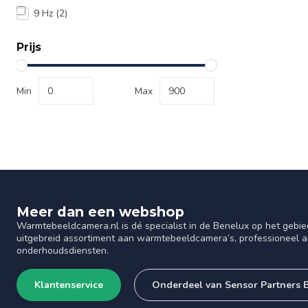
9 Hz
(2)
Prijs
Min
Max
Meer dan een webshop
Warmtebeeldcamera.nl is dé specialist in de Benelux op het gebie
uitgebreid assortiment aan warmtebeeldcamera’s, professioneel ad
onderhoudsdiensten.
Klantenservice
Onderdeel van Sensor Partners 