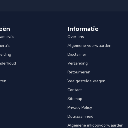
eën
Informatie
amera's
Over ons
mera's
Algemene voorwaarden
leiding
Disclaimer
Onderhoud
Verzending
Retourneren
nten
Veelgestelde vragen
Contact
Sitemap
Privacy Policy
Duurzaamheid
Algemene inkoopvoorwaarden