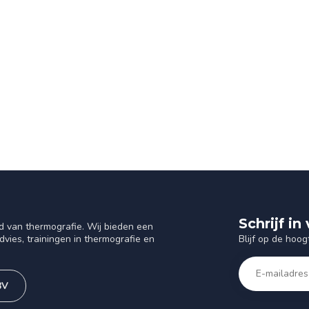
Schrijf i
d van thermografie. Wij bieden een
Blijf op de hoog
vies, trainingen in thermografie en
BV