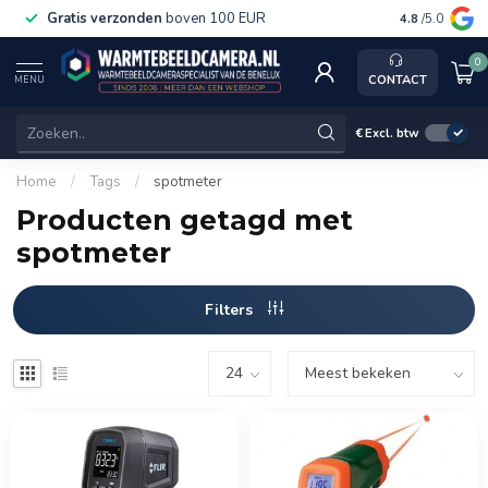
Gratis verzonden
boven 100 EUR
Service, k
4.8
/5.0
0
CONTACT
MENU
€
Excl. btw
Home
/
Tags
/
spotmeter
Producten getagd met
spotmeter
Filters