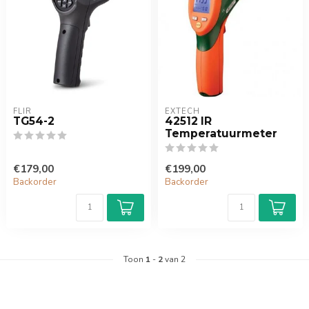
FLIR
EXTECH
TG54-2
42512 IR
Temperatuurmeter
€179,00
€199,00
Backorder
Backorder
Toon
1
-
2
van 2