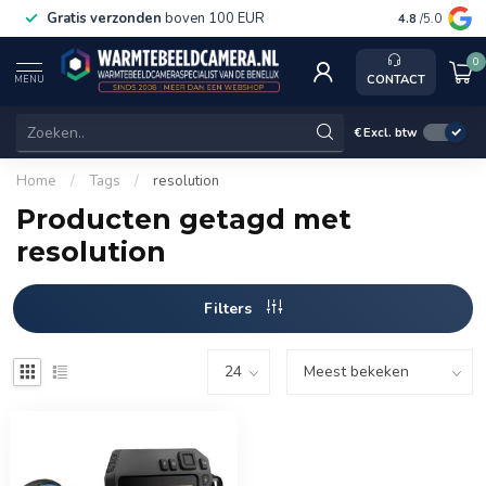
Gratis verzonden
boven 100 EUR
Service, k
4.8
/5.0
0
CONTACT
MENU
€
Excl. btw
Home
/
Tags
/
resolution
Producten getagd met
resolution
Filters