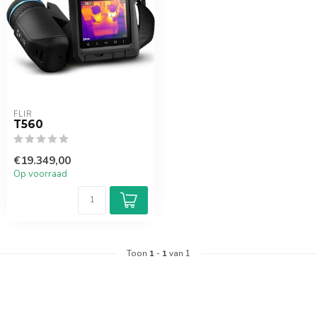
FLIR
T560
€19.349,00
Op voorraad
Toon
1
-
1
van 1