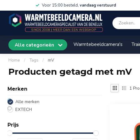
Voor 15:00 besteld,
vandaag verstuurd
Warmtebeeldcamera's
Trai
Alle categorieën
Home
/
Tags
/
mV
Producten getagd met mV
1
Pro
Merken
Alle merken
EXTECH
Prijs