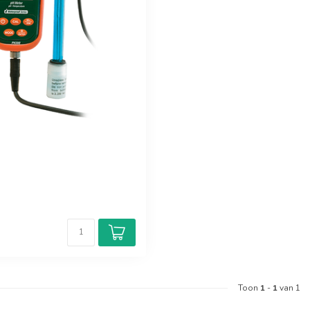
Toon
1
-
1
van 1