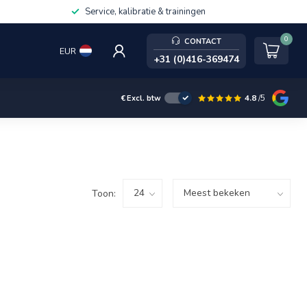
Service, kalibratie & trainingen
0
CONTACT
EUR
+31 (0)416-369474
4.8
/5
€
Excl. btw
Toon: