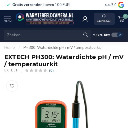
Gratis verzonden
boven 100 EUR
Service, k
4.8
/5.0
0
CONTACT
MENU
€
Excl. btw
Home
/
PH300: Waterdichte pH / mV / temperatuurkit
EXTECH PH300: Waterdichte pH / mV
/ temperatuurkit
(0)
EXTECH