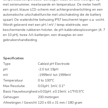
met serienummer, meetwaarde en temperatuur. De meter heeft
een groot, blauw LCD-scherm met achtergrondverlichting en een
automatische uitschakelfunctie met uitschakeling die de batterij
spaart. De waterdichte behuizing IP57 beschermt tegen o.a. vocht.
Wordt geleverd met een pH / mV / temp-elektrode, een
beschermende rubberen holster, de pH-kalibratieoplossingen (4, 7
en 10 pH), twee AA-batterijen, een draagtas en een
gebruikershandleiding.
Specificaties
Type
Cabled pH Electrode
pH
-2.0 tot 19pH
mV
-1999mV tot 1999mV
Temperatuur
0 to 100°C
Max Resolutie
0.01pH, 1mV, 0.1°
Basis Nauwkeurigheid
±0.02pH, ±0.15mV, ±1°F/0.5°C
Geheugen
200 metingen
Afmetingen / Gewicht
120 x 65 x 31 mm / 180 gram