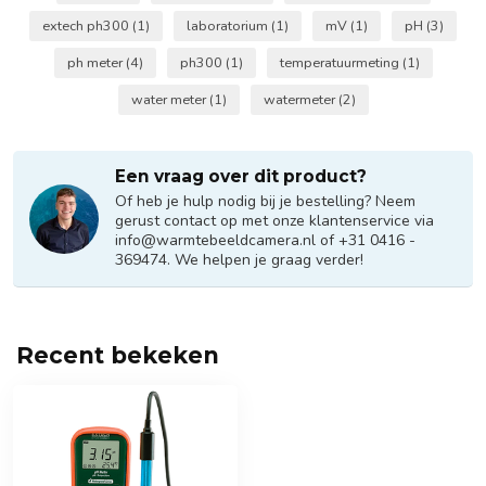
extech ph300
(1)
laboratorium
(1)
mV
(1)
pH
(3)
ph meter
(4)
ph300
(1)
temperatuurmeting
(1)
water meter
(1)
watermeter
(2)
Een vraag over dit product?
Of heb je hulp nodig bij je bestelling? Neem
gerust contact op met onze klantenservice via
info@warmtebeeldcamera.nl
of +31 0416 -
369474. We helpen je graag verder!
Recent bekeken