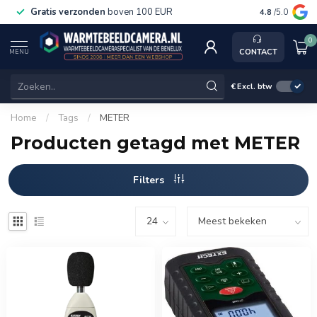
Gratis verzonden
boven 100 EUR
Service, k
4.8
/5.0
0
CONTACT
MENU
€
Excl. btw
Home
/
Tags
/
METER
Producten getagd met METER
Filters