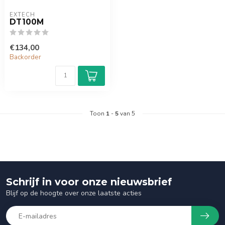
EXTECH
DT100M
€134,00
Backorder
Toon
1
-
5
van 5
Schrijf in voor onze nieuwsbrief
Blijf op de hoogte over onze laatste acties