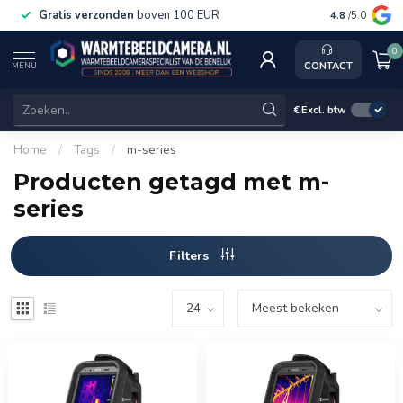
Gratis verzonden
boven 100 EUR
Service, k
4.8
/5.0
0
CONTACT
MENU
€
Excl. btw
Home
/
Tags
/
m-series
Producten getagd met m-
series
Filters