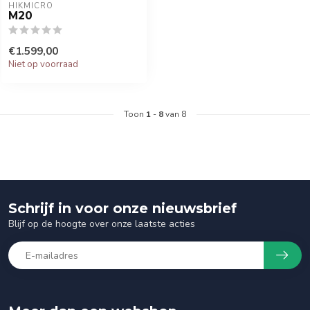
HIKMICRO
M20
€1.599,00
Niet op voorraad
Toon
1
-
8
van 8
Schrijf in voor onze nieuwsbrief
Blijf op de hoogte over onze laatste acties