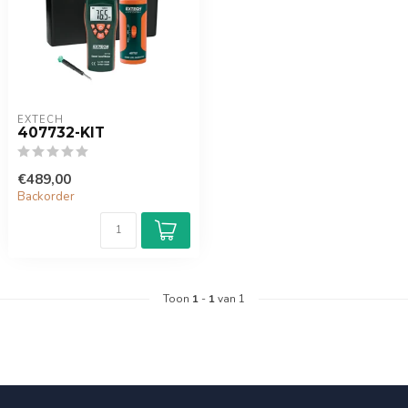
EXTECH
407732-KIT
€489,00
Backorder
Toon
1
-
1
van 1