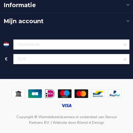
Informatie
Mijn account
€
Copyright © Warmtebeeldcamera.nl onderdeel van
Sensor
Partners BV.
| Website door
Blend-it Design