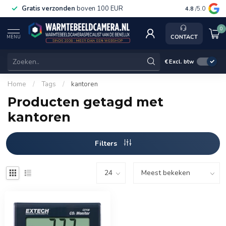
Gratis verzonden
boven 100 EUR
Service, k
4.8
/5.0
0
CONTACT
MENU
€
Excl. btw
Home
/
Tags
/
kantoren
Producten getagd met
kantoren
Filters