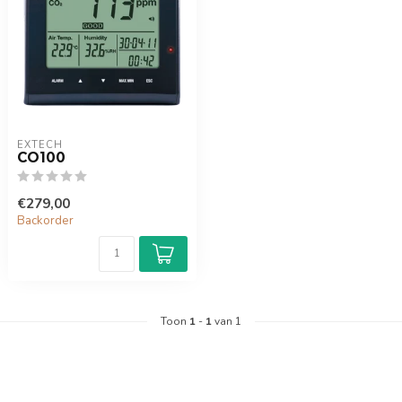
EXTECH
CO100
€279,00
Backorder
Toon
1
-
1
van 1