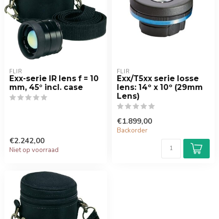
FLIR
FLIR
Exx-serie IR lens f = 10
Exx/T5xx serie losse
mm, 45° incl. case
lens: 14º x 10º (29mm
Lens)
€1.899,00
Backorder
€2.242,00
Niet op voorraad