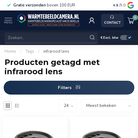
Gratis verzonden
boven 100 EUR
Service, k
4.8
/5.0
0
CONTACT
MENU
€
Excl. btw
Home
/
Tags
/
infrarood lens
Producten getagd met
infrarood lens
Filters