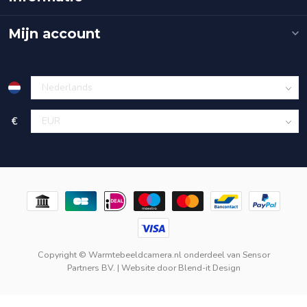
Mijn account
€
Copyright © Warmtebeeldcamera.nl onderdeel van
Sensor
Partners BV.
| Website door
Blend-it Design