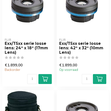
FLIR
FLIR
Exx/T5xx serie losse
Exx/T5xx serie losse
lens: 24º x 18º (17mm
lens: 42º x 32º (10mm
Lens)
Lens)
€1.899,00
€1.899,00
Backorder
Op voorraad