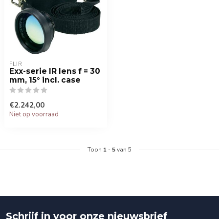
FLIR
Exx-serie IR lens f = 30
mm, 15° incl. case
€2.242,00
Niet op voorraad
Toon
1
-
5
van 5
Schrijf in voor onze nieuwsbrief