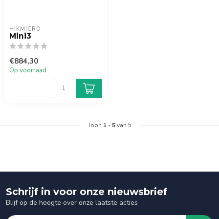
HIKMICRO
Mini3
€884,30
Op voorraad
Toon
1
-
5
van 5
Schrijf in voor onze nieuwsbrief
Blijf op de hoogte over onze laatste acties