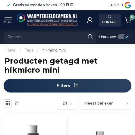
Gratis verzonden
boven 100 EUR
Service, k
4.8
/5.0
0
CONTACT
MENU
€
Excl. btw
Home
/
Tags
/
hikmicro mini
Producten getagd met
hikmicro mini
Filters