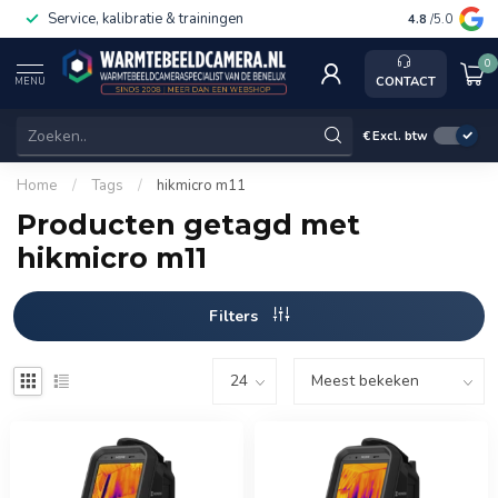
Service, kalibratie & trainingen
4.8
/5.0
0
CONTACT
MENU
€
Excl. btw
Home
/
Tags
/
hikmicro m11
Producten getagd met
hikmicro m11
Filters