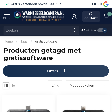
Gratis verzonden
boven 100 EUR
Service, k
4.8
/5.0
0
CONTACT
MENU
€
Excl. btw
Home
/
Tags
/
gratissoftware
Producten getagd met
gratissoftware
Filters