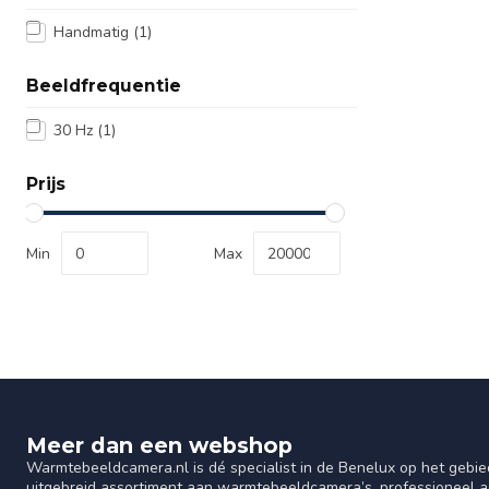
Handmatig
(1)
Beeldfrequentie
30 Hz
(1)
Prijs
Min
Max
Meer dan een webshop
Warmtebeeldcamera.nl is dé specialist in de Benelux op het gebie
uitgebreid assortiment aan warmtebeeldcamera’s, professioneel ad