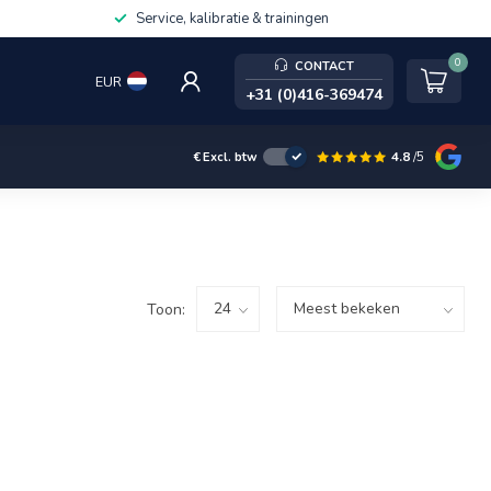
Service, kalibratie & trainingen
0
CONTACT
EUR
+31 (0)416-369474
4.8
/5
€
Excl. btw
Toon: