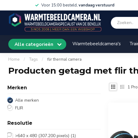
Voor 15:00 besteld,
vandaag verstuurd
Warmtebeeldcamera's
Trai
Alle categorieën
Home
/
Tags
/
flir thermal camera
Producten getagd met flir 
1
Pro
Merken
Alle merken
FLIR
Resolutie
>640 x 480 (307.200 pixels)
(1)