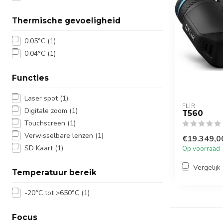
Thermische gevoeligheid
0.05°C
(1)
0.04°C
(1)
Functies
Laser spot
(1)
FLIR
Digitale zoom
(1)
T560
Touchscreen
(1)
Verwisselbare lenzen
(1)
€19.349,0
SD Kaart
(1)
Op voorraad
Vergelijk
Temperatuur bereik
-20°C tot >650°C
(1)
Focus