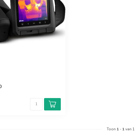
0
Toon
1
-
1
van 1