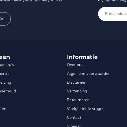
BV
eën
Informatie
amera's
Over ons
mera's
Algemene voorwaarden
leiding
Disclaimer
Onderhoud
Verzending
Retourneren
nten
Veelgestelde vragen
Contact
Sitemap