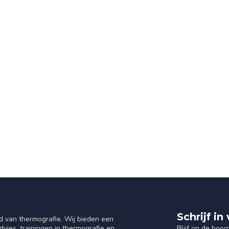
Schrijf i
d van thermografie. Wij bieden een
Blijf op de hoog
vies, trainingen in thermografie en