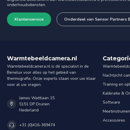
onderhoudsdiensten.
Klantenservice
Onderdeel van Sensor Partners 
Warmtebeeldcamera.nl
Categori
Warmtebeeldcamera.nl is dé specialist in de
Warmtebeeldc
Benelux voor alles op het gebied van
Nachtzicht ca
thermografie. Onze experts staan voor uw klaar
Training en op
voor al uw vragen.
Kalibratie & 
James Wattlaan 15
Software
5151 DP Drunen
Nederland
Meetinstrume
Accessoires
+31 (0)416-369474